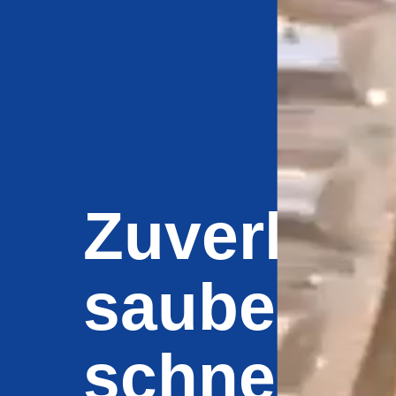
Zuverläss
sauber,
schnell